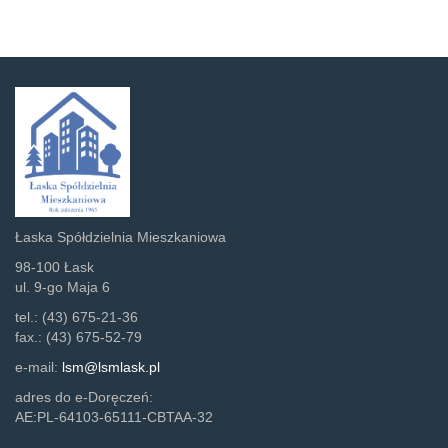
Łaska Spółdzielnia Mieszkaniowa
98-100 Łask
ul. 9-go Maja 6
tel.: (43) 675-21-36
fax.: (43) 675-52-79
e-mail:
lsm@lsmlask.pl
adres do e-Doręczeń:
AE:PL-64103-65111-CBTAA-32