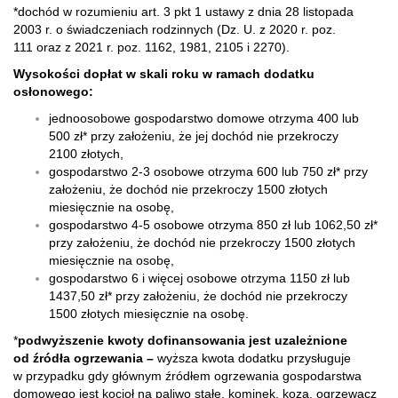
*dochód w rozumieniu art. 3 pkt 1 ustawy z dnia 28 listopada
2003 r. o świadczeniach rodzinnych (Dz. U. z 2020 r. poz.
111 oraz z 2021 r. poz. 1162, 1981, 2105 i 2270).
Wysokości dopłat w skali roku w ramach dodatku
osłonowego:
jednoosobowe gospodarstwo domowe otrzyma 400 lub
500 zł* przy założeniu, że jej dochód nie przekroczy
2100 złotych,
gospodarstwo 2-3 osobowe otrzyma 600 lub 750 zł* przy
założeniu, że dochód nie przekroczy 1500 złotych
miesięcznie na osobę,
gospodarstwo 4-5 osobowe otrzyma 850 zł lub 1062,50 zł*
przy założeniu, że dochód nie przekroczy 1500 złotych
miesięcznie na osobę,
gospodarstwo 6 i więcej osobowe otrzyma 1150 zł lub
1437,50 zł* przy założeniu, że dochód nie przekroczy
1500 złotych miesięcznie na osobę.
*
podwyższenie kwoty dofinansowania jest uzależnione
od źródła ogrzewania –
wyższa kwota dodatku przysługuje
w przypadku gdy głównym źródłem ogrzewania gospodarstwa
domowego jest kocioł na paliwo stałe, kominek, koza, ogrzewacz